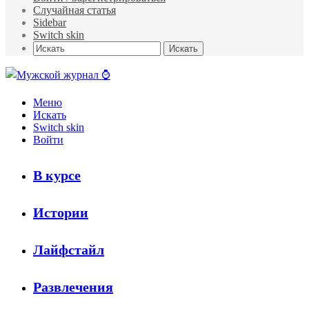
Случайная статья
Sidebar
Switch skin
Искать
Меню
Искать
Switch skin
Войти
В курсе
Истории
Лайфстайл
Развлечения