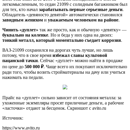
легкомысленным, то седан 21099 с солидным багажником был
для тех, кто начал
зарабатывать первые серьезные деньги
.
Обладатель «девяносто девятой» автоматически становился
завидным женихом
и
уважаемым человеком на районе
.
Чинить «дуплет»
так же просто, как и обычную «девятку» —
буквально на коленке
. Но и беда у них одна на двоих:
тонкий металл, который моментально съедает коррозия
.
ВАЗ-21099 сохранился на дорогах чуть лучше, но лишь
потому, что в свое время
избежал славы культовой
пацанской тачки
. Сейчас «дуплет» можно найти в продаже
по цене до
500 000 ₽
. Чаще всего их покупают исключительно
ради того, чтобы возить стройматериалы на дачу или учиться
нажимать на педали.
Прайс на «дуплет» сильно зависит от состояния металла: за
ухоженные экземпляры просят приличные деньги, а рабочие
«ласточки» отдают за бесценок. Скриншот с avito.ru
Источник:
https://www.avito.ru