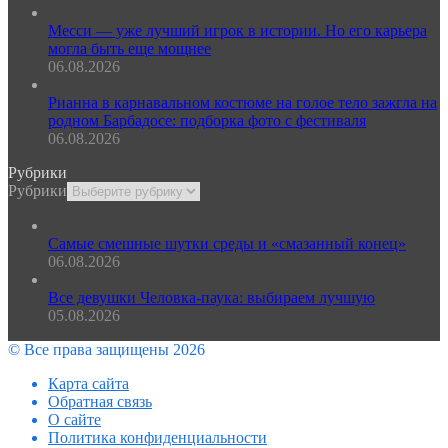
Месси — уже лучший игрок в истории. Но его карьера
могла быть еще мощнее
06.08.2026
Рианна в карнавальном костюме на голое тело зажгла на
родном Барбадосе: подборка фото с фестиваля
06.08.2026
Рубрики
Рубрики
Самые смешные шутки среды и «смазанный конец»
06.08.2026
Все девушки Человка-паука: выбираем лучшую
05.08.2026
© Все права защищены 2026
Карта сайта
Обратная связь
О сайте
Политика конфиденциальности