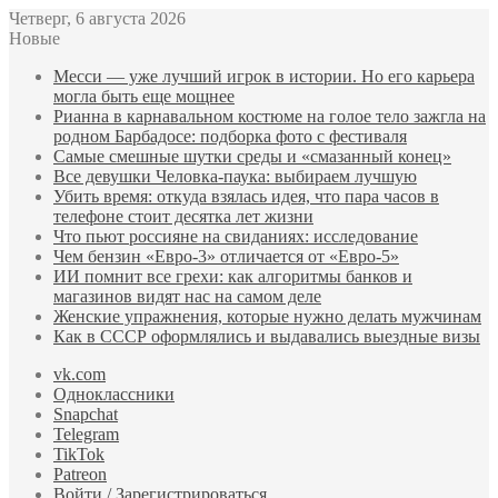
Четверг, 6 августа 2026
Новые
Месси — уже лучший игрок в истории. Но его карьера
могла быть еще мощнее
Рианна в карнавальном костюме на голое тело зажгла на
родном Барбадосе: подборка фото с фестиваля
Самые смешные шутки среды и «смазанный конец»
Все девушки Человка-паука: выбираем лучшую
Убить время: откуда взялась идея, что пара часов в
телефоне стоит десятка лет жизни
Что пьют россияне на свиданиях: исследование
Чем бензин «Евро-3» отличается от «Евро-5»
ИИ помнит все грехи: как алгоритмы банков и
магазинов видят нас на самом деле
Женские упражнения, которые нужно делать мужчинам
Как в СССР оформлялись и выдавались выездные визы
vk.com
Одноклассники
Snapchat
Telegram
TikTok
Patreon
Войти / Зарегистрироваться