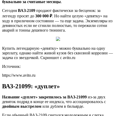
буквально за считаные месяцы
.
Сегодня
ВАЗ-2109
продают фактически за бесценок: за
легенду просят до
300 000 ₽
. Но найти целую «девятку» на
ходу в приличном состоянии — та еще задача. Экземпляры из
девяностых если не сгнили полностью, то пережили сотни
аварий и тонны дешевого тюнинга.
Купить легендарную «девятку» можно буквально на одну
зарплату, однако найти живой кузов без сквозной коррозии —
задача со звездочкой. Скриншот с avito.ru
Источник:
https://www.avito.ru
ВАЗ-21099: «дуплет»
Название «дуплет» закрепилось за ВАЗ-21099
из-за двух
девяток подряд в конце ее индекса, что ассоциировалось с
двойным выстрелом
или дублем в бильярде.
Если обычный ВАЗ-2109 считался молодежным и слегка