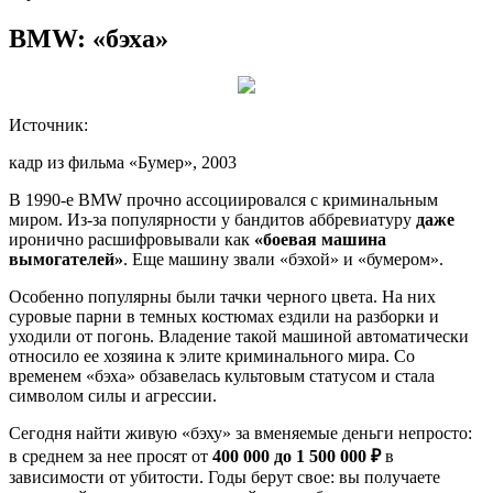
BMW: «бэха»
Источник:
кадр из фильма «Бумер», 2003
В 1990-е BMW прочно ассоциировался с криминальным
миром. Из-за популярности у бандитов аббревиатуру
даже
иронично расшифровывали как
«боевая машина
вымогателей»
. Еще машину звали «бэхой» и «бумером».
Особенно популярны были тачки черного цвета. На них
суровые парни в темных костюмах ездили на разборки и
уходили от погонь. Владение такой машиной автоматически
относило ее хозяина к элите криминального мира. Со
временем «бэха» обзавелась культовым статусом и стала
символом силы и агрессии.
Сегодня найти живую «бэху» за вменяемые деньги непросто:
в среднем за нее просят от
400 000 до 1 500 000 ₽
в
зависимости от убитости. Годы берут свое: вы получаете