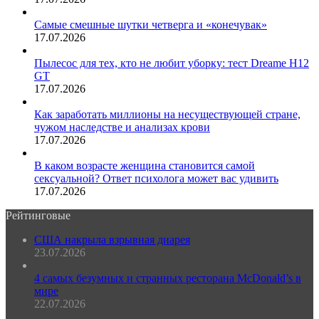
Самые смешные шутки четверга и «конечувак»
17.07.2026
Пылесос для тех, кто не любит уборку: тест Dreame H12
GT
17.07.2026
Как заработать миллионы на несуществующей стране,
чужом наследстве и анализах крови
17.07.2026
В каком возрасте женщина становится самой
сексуальной? Ответ психолога может вас удивить
17.07.2026
Рейтинговые
США накрыла взрывная диарея
23.07.2026
4 самых безумных и странных ресторана McDonald’s в
мире
22.07.2026